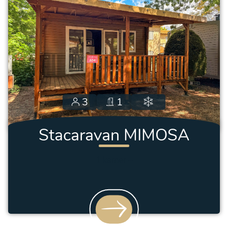
3
1
Stacaravan MIMOSA
1 kamer
–