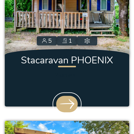
5
1
Stacaravan PHOENIX
2 kamers
–