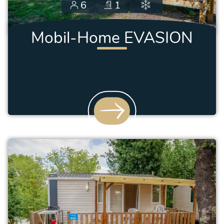
6
1
Mobil-Home EVASION
2 kamers
–