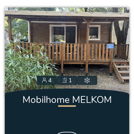
4
1
Mobilhome MELKOM
Premium
2 kamers
–
20m²