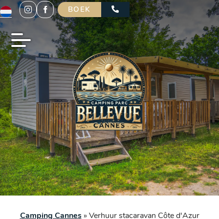
BOEK
Camping Cannes
»
Verhuur stacaravan Côte d'Azur