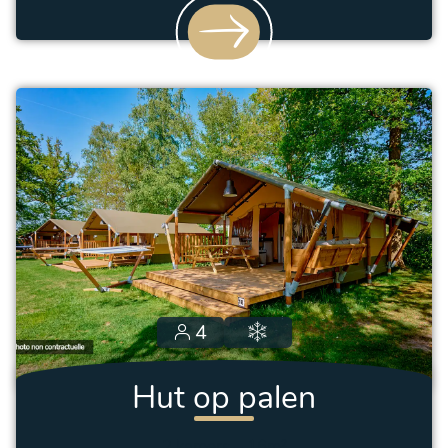
4
Hut op palen
2 kamers
–
16m²