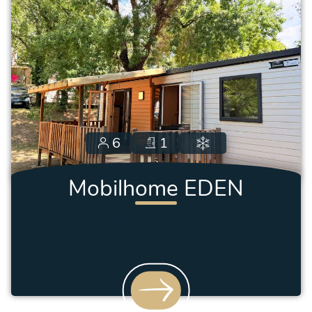
6
1
Mobilhome EDEN
Premium
3 kamers
–
37m²