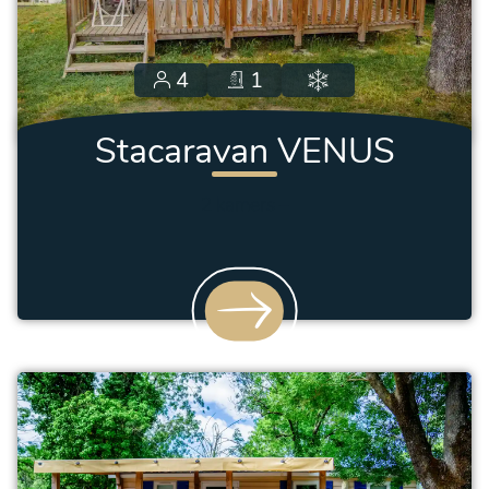
4
1
Stacaravan VENUS
2 kamers
–