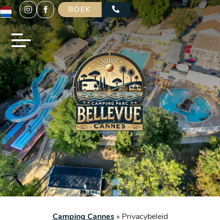
BOEK
Camping Cannes
»
Privacybeleid