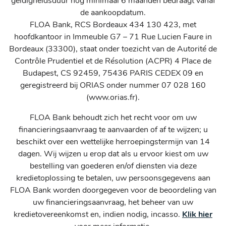
geldigheidsduur nog minimaal 6 maanden bedraagt vanaf
de aankoopdatum.
FLOA Bank, RCS Bordeaux 434 130 423, met
hoofdkantoor in Immeuble G7 – 71 Rue Lucien Faure in
Bordeaux (33300), staat onder toezicht van de Autorité de
Contrôle Prudentiel et de Résolution (ACPR) 4 Place de
Budapest, CS 92459, 75436 PARIS CEDEX 09 en
geregistreerd bij ORIAS onder nummer 07 028 160
(www.orias.fr).
FLOA Bank behoudt zich het recht voor om uw
financieringsaanvraag te aanvaarden of af te wijzen; u
beschikt over een wettelijke herroepingstermijn van 14
dagen. Wij wijzen u erop dat als u ervoor kiest om uw
bestelling van goederen en/of diensten via deze
kredietoplossing te betalen, uw persoonsgegevens aan
FLOA Bank worden doorgegeven voor de beoordeling van
uw financieringsaanvraag, het beheer van uw
kredietovereenkomst en, indien nodig, incasso.
Klik hier