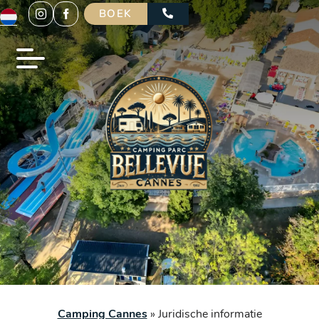
BOEK
Camping Cannes
»
Juridische informatie