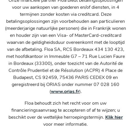
Onze financiële partner Floa biedt betalingsoplossingen
voor uw aankopen van goederen en/of diensten, in 4
termijnen zonder kosten via creditcard. Deze
betalingsoplossingen zijn voorbehouden aan particulieren
(meerderjarige natuurlijke personen) die in Frankrijk wonen
en houder zijn van een Visa- of MasterCard-creditcard
waarvan de geldigheidsduur overeenkomt met de looptijd
van de afbetaling. Floa SA, RCS Bordeaux 434 130 423,
met hoofdkantoor in Immeuble G7 – 71 Rue Lucien Faure
in Bordeaux (33300), onder toezicht van de Autorité de
Contrôle Prudentiel et de Résolution (ACPR) 4 Place de
Budapest, CS 92459, 75436 PARIS CEDEX 09 en
geregistreerd bij ORIAS onder nummer 07 028 160
(
www.orias.fr
).
Floa behoudt zich het recht voor om uw
financieringsaanvraag te accepteren of af te wijzen; u
beschikt over de wettelijke herroepingstermijn.
Klik hier
voor meer informatie.