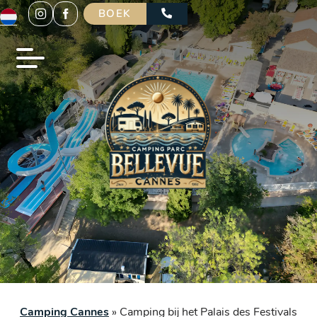
BOEK
Camping Cannes
»
Camping bij het Palais des Festivals