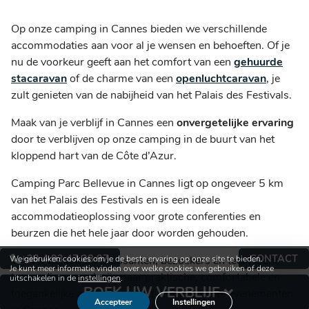
Op onze camping in Cannes bieden we verschillende
accommodaties aan voor al je wensen en behoeften. Of je
nu de voorkeur geeft aan het comfort van een
gehuurde
stacaravan
of de charme van een
openluchtcaravan
, je
zult genieten van de nabijheid van het Palais des Festivals.
Maak van je verblijf in Cannes een
onvergetelijke ervaring
door te verblijven op onze camping in de buurt van het
kloppend hart van de Côte d’Azur.
Camping Parc Bellevue in Cannes ligt op ongeveer 5 km
van het Palais des Festivals en is een ideale
accommodatieoplossing voor grote conferenties en
beurzen die het hele jaar door worden gehouden.
+33 4 93 47 28 97
CONTACT
We verwelkomen exposanten, bezoekers en technische
We gebruiken cookies om je de beste ervaring op onze site te bieden.
Je kunt meer informatie vinden over welke cookies we gebruiken of deze
teams die op zoek zijn naar praktische, comfortabele en
uitschakelen in de
instellingen
.
BOEK UW VERBLIJF
toegankelijke accommodatie tijdens de grote evenementen
Accepteer
Instellingen