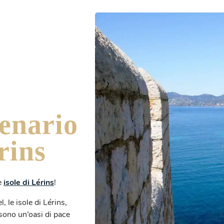
enario
rins
e
isole di Lérins
!
, le isole di Lérins,
 sono un’oasi di pace