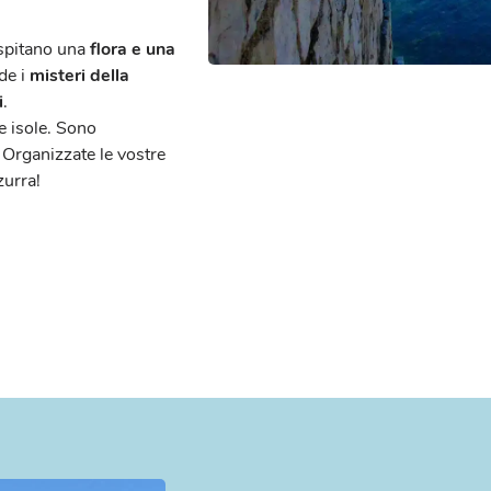
ospitano una
flora e una
nde i
misteri della
i
.
e isole. Sono
Organizzate le vostre
zurra!