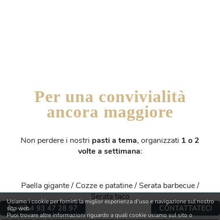
Per una convivialità
ancora maggiore
Non perdere i nostri
pasti a tema
, organizzati
1 o 2
volte a settimana
:
Paella gigante / Cozze e patatine / Serata barbecue /
Serata taco
Usiamo i cookie per fornirti la miglior esperienza d'uso e navigazione sul nostro
+33 4 93 47 28 97
CONTATTATECI
sito web.
Puoi trovare altre informazioni riguardo a quali cookie usiamo sul sito o