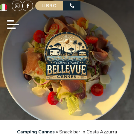
LIBRO
Camping Cannes
»
Snack bar in Costa Azzurra