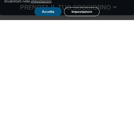
disabilitarli nelle
impostazioni
.
PRENOTA IL TUO SOGGIORNO
… e tante altre gustose sorprese!
Accetta
Impostazioni
👉 Che vieni con la tua famiglia, con gli tuoi amici o in
coppia, il nostro ristorante è il luogo perfetto per
condividere un buon pasto.
LIBRO