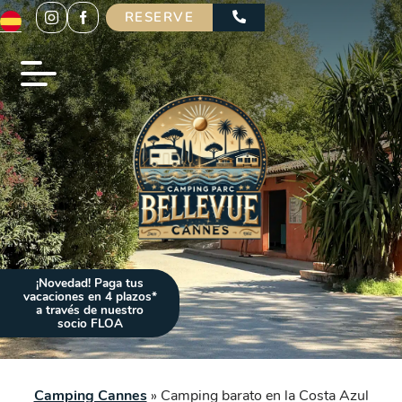
RESERVE
¡Novedad! Paga tus
vacaciones en 4 plazos*
a través de nuestro
socio FLOA
Camping Cannes
»
Camping barato en la Costa Azul