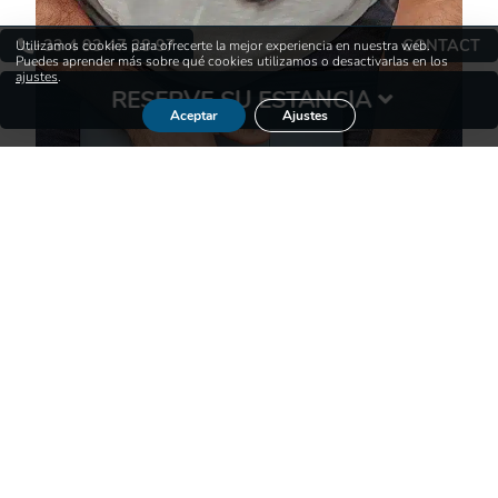
+33 4 93 47 28 97
CONTACT
Utilizamos cookies para ofrecerte la mejor experiencia en nuestra web.
Puedes aprender más sobre qué cookies utilizamos o desactivarlas en los
ajustes
.
RESERVE SU ESTANCIA
Aceptar
Ajustes
RESERVE
Vea nuestros alojamientos,
parcelas y parque acuático