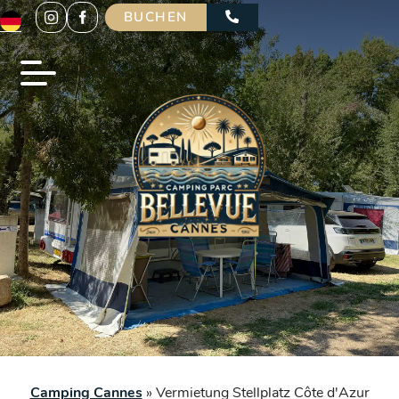
BUCHEN
Camping Cannes
»
Vermietung Stellplatz Côte d'Azur