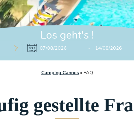
Los geht
'
s
!
Camping Cannes
»
FAQ
fig gestellte Fr