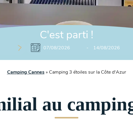
C
'
est parti
!
Camping Cannes
»
Camping 3 étoiles sur la Côte d'Azur
milial au campin