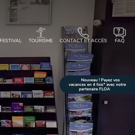
 FESTIVAL
TOURISME
CONTACT ET ACCÈS
FAQ
Nouveau ! Payez vos
vacances en 4 fois* avec notre
partenaire FLOA